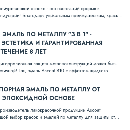
лиуретановой основе - это настоящий прорыв в
индустрии! Благодаря уникальным преимуществам, краски
тону, асфальту и другим поверхностям пользуются огромной
рактически во всех сферах.
ЭМАЛЬ ПО МЕТАЛЛУ "З В 1" -
 ЭСТЕТИКА И ГАРАНТИРОВАННАЯ
ТЕЧЕНИЕ 8 ЛЕТ
тикоррозионная защита металлоконструкций может быть
етичной! Так, эмаль Ascoat 810 с эффектом жидкого
OAT - это материал, который создает высокоэстетичное
печивающее надежную защиту от ржавчины на протяжении
ПОРНАЯ ЭМАЛЬ ПО МЕТАЛЛУ ОТ
ии нанесения в 3 слоя).
А ЭПОКСИДНОЙ ОСНОВЕ
производитель лакокрасочной продукции Ascoat
шой выбор красок и эмалей по металлу для защиты от
их агрессивных факторов.