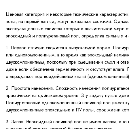
Ценовая категория и некоторые технические характеристи
пола, на первый взгляд, могут показаться схожими. Однак
эксплуатационные свойства которых в значительной мере о
эпоксидный и полиуретановый пол, определив сильные и 
1. Первое отличие сводится к выпускаемой форме. Полиу
или однокомпонентным, в то время как эпоксидный наливн
двухкомпонентным, поскольку при смешивании смол и отве
даже если обеспечена герметичность и отсутствует влага
отверждаться под воздействием влаги (однокомпонентный)
2. Простота нанесения. Сложность нанесения полиуретано
практически на одинаковом уровне. Эту задачу лучше дов
Полиуретановый однокомпонентный наливной пол имеет к
двухкомпонентные эпоксидные и ПУ полы, срок жизни кот
3. Запах. Эпоксидный наливной пол не имеет запаха, в то
выраженный аромат, который быстро улетучивается.