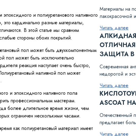
Материалы на по
ки эпоксидного и полиуретанового наливного
лакокрасочной 
о, это кардинально разные материалы,
по металлу и бе
Читать далее
тличаются. В этой статье мы сравним
популярностью п
АЛКИДНАЯ 
слабые стороны обоих покрытий.
ОТЛИЧНАЯ
ретановый пол может быть двухкомпонентным
ЗАЩИТА В 
ой пол может быть исключительно
рдителя реакция наступает очень быстро,
Современная ан
. Полиуретановый наливной пол может
недорогой и эст
.
пластика от ASC
Читать далее
покрытие, обес
КИСЛОТОУ
вого и эпоксидного наливного пола
8 лет (при услов
ерить профессиональным мастерам.
ASCOAT Н
уда более длительное время жизни, чем
Отечественный 
орых ограничен несколькими часами.
предлагает боль
 время как полиуретановый материал имеет
коррозии и друг
Читать далее