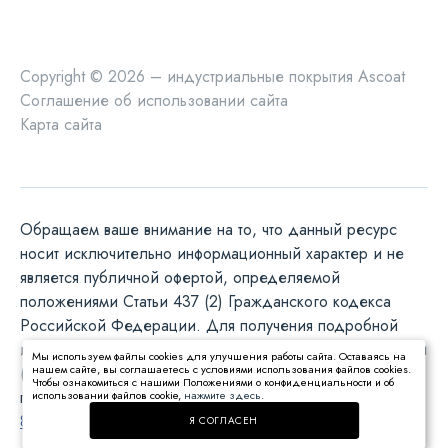
Copyright © 2026 – индустриальные покрытия Ascoat
Соглашение об использовании сайта
Карта сайта
Обращаем ваше внимание на то, что данный ресурс
носит исключительно информационный характер и не
является публичной офертой, определяемой
положениями Статьи 437 (2) Гражданского кодекса
Российской Федерации. Для получения подробной
информации о наличии и стоимости указанных товаров и
Мы используем файлы cookies для улучшения работы сайта. Оставаясь на
нашем сайте, вы соглашаетесь с условиями использования файлов cookies.
(или) услуг, пожалуйста, обращайтесь к менеджеру с
Чтобы ознакомиться с нашими Положениями о конфиденциальности и об
помощью
специальной формы связи
или по телефону:
использовании файлов cookie,
нажмите здесь
.
8-812-380-31-98
.
Я СОГЛАСЕН