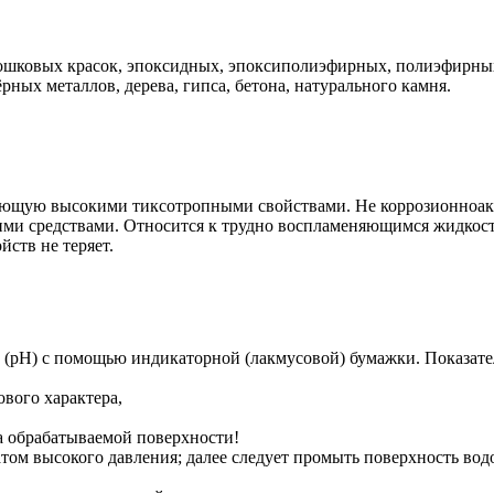
порошковых красок, эпоксидных, эпоксиполиэфирных, полиэфирн
ных металлов, дерева, гипса, бетона, натурального камня.
дающую высокими тиксотропными свойствами. Не коррозионноак
щими средствами. Относится к трудно воспламеняющимся жидкос
ств не теряет.
(рН) с помощью индикаторной (лакмусовой) бумажки. Показател
вого характера,
а обрабатываемой поверхности!
том высокого давления; далее следует промыть поверхность вод