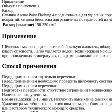
Применение
Объекты применения
Расход
Смывка Ascoat Paint Flashing 4 предназначена для удаления 
покрытий; смывка безопасна для различных поверхностей из чёр
Расход (значение)
150-250 г/м²
Применение
Щёлочная смывка представляет собой вязкую жидкость, обла
классу опасности. Легко удаляется водой, техническими мою
при пониженных температурах, при размораживании своих свой
Способ применения
Перед применением тщательно перемешать!
Перед применением необходимо проверить щёлочность состава 
Перед применением перемешать!
Подготовка поверхности: отсутствие загрязнений масляно-жиро
Нанесение: погружением,
Время выдержки: 3-15 минут. Исключить высыхание смывки н
Удаление размягчённого покрытия: шпателем, скребком, аппара
или раствором технического моющего средства.