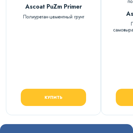
Ascoat PuZm Primer
As
Полиуретан-цементный грунт
самовыр
КУПИТЬ