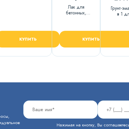
Лак для
Грунт-эм
бетонных,
в 1 д
металлических
оцинкова
и деревянных
и чёрн
поверхностей
металл
алюмини
КУПИТЬ
КУПИТЬ
ржавч
росы,
видуальное
Нажимая на кнопку, Вы соглашаетес