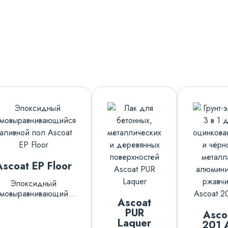
Ascoat EP Floor
Эпоксидный
амовыравнивающийся
Ascoat
наливной пол
PUR
Asco
Laquer
201 