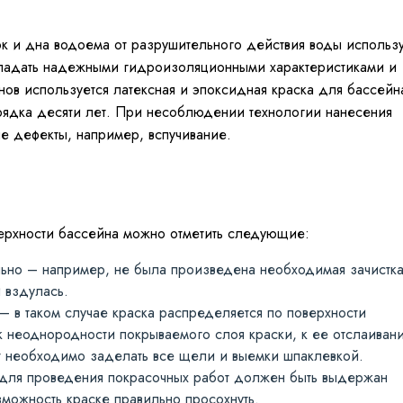
ок и дна водоема от разрушительного действия воды использ
бладать надежными гидроизоляционными характеристиками и
ов используется латексная и эпоксидная краска для бассейн
орядка десяти лет. При несоблюдении технологии нанесения
ые дефекты, например, вспучивание.
ерхности бассейна можно отметить следующие:
льно – например, не была произведена необходимая зачистк
и вздулась.
 в таком случае краска распределяется по поверхности
 к неоднородности покрываемого слоя краски, к ее отслаиван
 необходимо заделать все щели и выемки шпаклевкой.
для проведения покрасочных работ должен быть выдержан
можность краске правильно просохнуть.