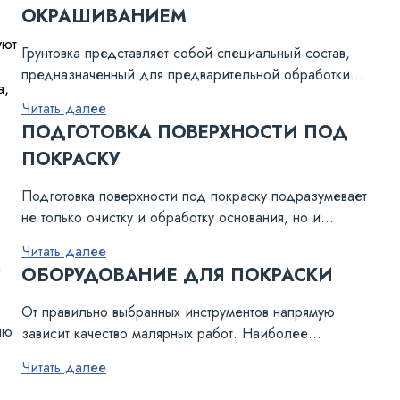
ОКРАШИВАНИЕМ
уют
Грунтовка представляет собой специальный состав,
предназначенный для предварительной обработки
а,
поверхностей перед отделкой. Именно от применения
Читать далее
грунта зависит качество последующих работ и
ПОДГОТОВКА ПОВЕРХНОСТИ ПОД
надежность покрытия.
ПОКРАСКУ
Подготовка поверхности под покраску подразумевает
не только очистку и обработку основания, но и
создание определенных климатических условий.
Читать далее
Малярные работы проводятся при сухой и теплой
а
ОБОРУДОВАНИЕ ДЛЯ ПОКРАСКИ
погоде, без осадков и не под прямыми солнечными
лучами.
От правильно выбранных инструментов напрямую
ию
зависит качество малярных работ. Наиболее
распространенное оборудование для покраски — это
Читать далее
кисть, валик и пульверизатор (краскопульт).